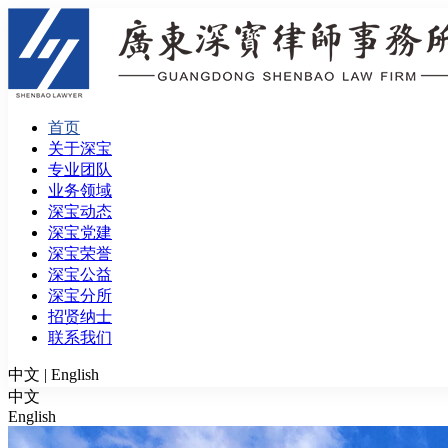
首页
关于深宝
专业团队
业务领域
深宝动态
深宝党建
深宝荣誉
深宝公益
深宝分所
招贤纳士
联系我们
中文
|
English
中文
English