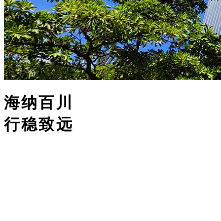
深展湾区
宝律前行